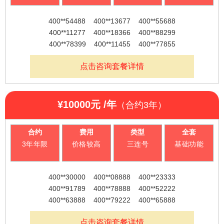
号码类型：
400号码顺口易记
，
费用特点：
价格适中
小
400**54488 400**13677 400**55688
套餐包含：
400号码、免费通话时 长赠送附加功能
400**11277 400**18366 400**88299
4500元
轨
合约年限 3年
400**78399 400**11455 400**77855
热销套餐
®
中小企业首选，好号码，助力企业发展
400**54488 400**13677
点击咨询套餐详情
4
合约时间：
三年合约，125元/月
400**55688 400**11277
号码类型：
400号码顺口易记
0
400**18366 400**88299
费用特点：
价格适中
0
¥10000元 /年
400**78399 400**11455
（合约3年）
套餐包含：
400号码、免费通话时长、赠送
电
附加功能
更多
话
合约
费用
类型
全套
推荐号码
3年年限
价格较高
三连号
基础功能
平
400**54488 400**13677
台
400**30000 400**08888 400**23333
400**55688 400**11277
获
400**91789 400**78888 400**52222
400**18366 400**88299
国
400**63888 400**79222 400**65888
400**78399 400**11455
家
点击咨询套餐详情