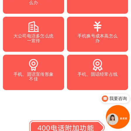
知
么办
400**33322 400**99977
识
400**11188 400**77722
产
400**42227 400**65677
权
获取更多号码
大公司电话多怎么统
手机换号成本高怎么
，
一宣传
办
服
务
于
15000元
合约年限 3年
手机、固话宣传形象
手机、固话经常占线
全
不佳
中大型企业优质号码，彰显实力
国
合约时间：
三年合约，416元/月
企
号码类型：
中间3连号、尾号3连豹子号
我要咨询
业
费用特点：
价格较高
套餐包含：
400号码、免费通话时长、赠送
客
附加功能
户