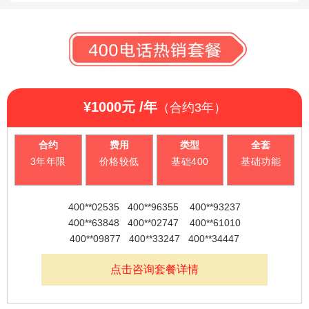
合约时间：
三年合约，50元/月
400电话，也称为全
03
04
东
服务到持续盈利的
全国400服务热线：
号码类型：
基础400号码
国统一客服热线，是
号码类型：
基础400号码
新
费用特点：
价格较低
必备之道
随着我国市场经济的
400-688-6667
费用特点：
价格较低
人员离职
小公司怎么宣
发展而兴起的一种电
套餐包含：
400号码、免费通话时 长赠送附加功能
轨
套餐包含：
400号码、免费通话时长、赠送
客户流失怎么
传 ？
话服务模式。
附加功能
热销套餐
道
自主研发
2026-08-03
办 ？
筑牢技术
IVR语音导航
通话录音
壁垒，山
信
东新轨道
推荐号码
¥1000元 /年
400**02535 400**93237
（合约3年）
签约付款，锁定号码
自研技术
2026-08-01
来电用户可根据语音提示按键转
录音功能可将每一通客户来电的
信息科技
息
确权赋能
有限公司
400**96355 400**63848
接提升转接效率，减少等待时
沟通过程都保存下来，还原沟通
企业通信
400 呼叫
400**02535 400**93237
05
06
北京服务中心
签订正式合同并付款即可锁定号码，
科
升级 ——
中心托管
间，提高客户满意度。
过程，厘清沟通细节。
400**02747 400**61010
合约
费用
类型
全套
深挖版权
2026-07-23
解读国家
平台软著
400**96355 400**63848
预防其他公司占用该号码
普惠政策
版权局
彰显硬核
技
北京市海淀区海淀大街甲36号5层
3年年限
价格较低
基础400
基础功能
400**09877 400**33247
价值，以
《400 电
实力
400**02747 400**61010
大公司电话多
手机、固话换
400综合
全国统一热线：400-688-6667
话通讯云
有
更多
服务平台
计算平
怎么统一宣传
号成本高怎么
400**09877 400**33247
MO
北京总机：010-5866-0001
常见问
著作权助
台》著作
限
RE
？
办 ？
力企业降
400**02535 400**96355 400**93237
权核心价
题
本增效
+
值
400**63848 400**02747 400**61010
公
获取更多号码
400**09877 400**33247 400**34447
司
语音信箱
来电记忆
自主研发筑牢技
3000元
07
08
合约年限 3年
提交资料
点击咨询套餐详情
是
处于400电话全忙或无法接听情况
当客户第二次或者多次来电时，
术壁垒，山东新
小型企业入门优选，好号码，助力企业发展
下，可在嘀声后留言，音频文件
400会识别来电并转接给上一个接
，
自研技术确权赋
提交开户所需的身份证、营业执照、
手机、固话宣
手机、固话经
轨道信息科技有
合约时间：
三年合约，83元/月
可以登录平台在线听
电话的人员进行接听。