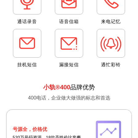
来
附加功能
专
推荐号码
通话录音
语音信箱
来电记忆
.
.
400**30000 400**08888
.
400**23333 400**91789
400**78888 400**52222
400**63888 400**79222
挂机短信
漏接短信
遇忙彩铃
查看更多+
获取更多号码
小轨®400
品牌优势
400电话，企业做大做强的标志和首选
号源全，价格优
520万号码资源，18款高性价比套餐