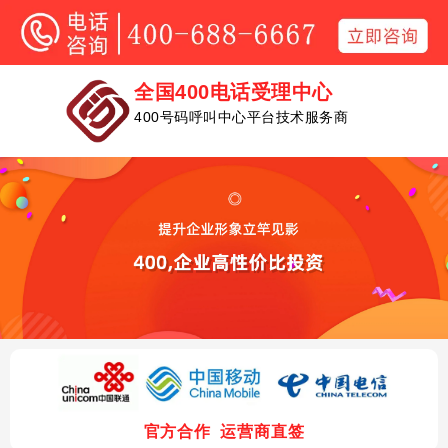
全国400电话受理中心
联系
我们
公司新闻
400电话
增值功能
400号码呼叫中心平台技术服务商
全国400电话受理中心
选一个好号码，快速与大公
严格按照运营商要求实名验证，快捷
更多海量增值业务功能，打造更强大的400
400电话
400电话
套餐推荐
套餐推荐
司并列
400号码呼叫中心平台技术服务商
办理
流程
9年行业经验，
只为
解决
企业通讯问题
10年行业经验，
只为
解决
企业通
每个来电都是商机，为您不错失任何一个商机保
每个来电都是商机，为您不错失任何一个商机保
400电话也叫客服热线电话，400电话为虚拟号码，绑定手机或座
新闻
中心
400电话提升电话量，
让客户记住你，让生意找上门
驾护航
驾护航
严格按照运营商要求实名验证，快捷
山东新轨道信息科技有限公
400电话：提升客
讯问题
机后客户打400电话即，
同等价格，号码更好
400电话提升电话量，让客户记住你，让生意
全国统一客服热线号码，产品包装形象更加良好，广告
400电话是一种企业
同等号码，服务更优
打到绑定的手机或座机里接听，绑定几个号码就可以同时接听几个
户体验的杀手锏
司
01
02
/ABOUT US
客服电话，以服务齐
找上门
来电量增加
来电
全、响应快捷、专业
可靠等优点而受到广
来电提示彩铃
企业彩铃
广告消费高却
客户来电无法
大企业的青睐
山东总部
没有电话咨询
统计 ？
当有电话呼入时，提示坐席该电
企业彩铃是企业的有声名片，让
？
全国400服务热线：
话是否由400电话转入。提示音
等待变成企业介绍时间，在电话
山东省潍坊高新区健康东街置城世贸中心
选择号码与套餐
1800元
1800元
合约年限 3年
合约年限 3年
如“该电话由400号码转入”
接通前客户先听到企业的相关介
400-688-6667
5F
适合初创企业或个体商户，满足基本话务量
绍。
适合初创企业或个体商户，满足基本话务量
与客服沟通，选取您喜欢的号码，选
全国统一热线：400-688-6667
400电话：从优质
山
官方合作 运营商直签
择满足您公司需求的套餐资费
合约时间：
三年合约，50元/月
山东总机：0536-5170133