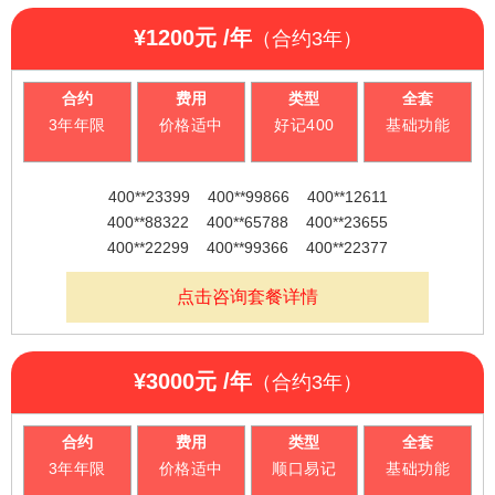
绑定号码等相关开户资料
专
3000元
能企业通信升级
传形象不佳 ？
常占线，客户
取或下载到本地保存。
号码类型：
规律性400号码
合约年限 3年
限公司400 呼叫
¥1200元 /年
深挖版权普惠政
广州服务中心
（合约3年）
电话接不进来
业
费用特点：
价格适中
—— 解读国家版
小型企业入门优选，好号码，助力企业发展
中心托管平台软
？
套餐包含：
400号码、免费通话时 长赠附加功能
策价值，以400
广州保税区广保大道141号2层
4
权局《400 电话
合约时间：
三年合约，83元/月
国家版权局软著
合约
费用
类型
全套
全国统一热线：400-688-6667
著彰显硬核实力
热销套餐
综合服务平台著
0
号码类型：
规律性400号码
3年年限
价格适中
好记400
基础功能
通讯云计算平
广州总机：020-3698-9996
认证加持：自研
费用特点：
价格适中
0
作权助力企业降
400**23399 400**99866
从系统著作权看
台》著作权核心
套餐包含：
400号码、免费通话时长、赠送
400 云呼叫中心
开通服务
400**12611 400**88322
电
本增效
挂机短信
漏接短信
附加功能
400**23399 400**99866 400**12611
电信增值 400 业
价值
解锁企业通信数
400**65788 400**23655
话
知识产权筑牢通
400**88322 400**65788 400**23655
资料审核无误，确认付款之后，客服
通话结束后，对于拨打400的手机
当400电话有未接来电时，系统发
务的合规化发展
400**22299 400**99366
400**22299 400**99366 400**22377
用户，在挂机后可接收到400号码
送短信给主叫的用户，告知会将
为您开通400电话
字化山东新轨道
推荐号码
增
信风控壁垒 ——
发送的致谢短信，有对应模板选
尽快回电:也可以同时给坐席发送
更多
深耕技术自研，
信息科技有限公
值
点击咨询套餐详情
新轨道 400 电话
400**23399 400**99866
择。
短信，提醒坐席应及时回电。
筑牢企业通信安
业
司
400**12611 400**88322
风控平台获国家
深圳服务中心
全底座
400**65788 400**23655
务
版权局软件著作
¥3000元 /年
（合约3年）
深圳市龙华区卓越世纪中心2号楼12层
400**22299 400**99366
4500元
提
合约年限 3年
权认证
全国统一热线：400-688-6667
供
中小企业首选，好号码，助力企业发展
获取更多号码
广州总机：0755-2188-8886
合约
费用
类型
全套
商
3年年限
价格适中
顺口易记
基础功能
合约时间：
三年合约，125元/月