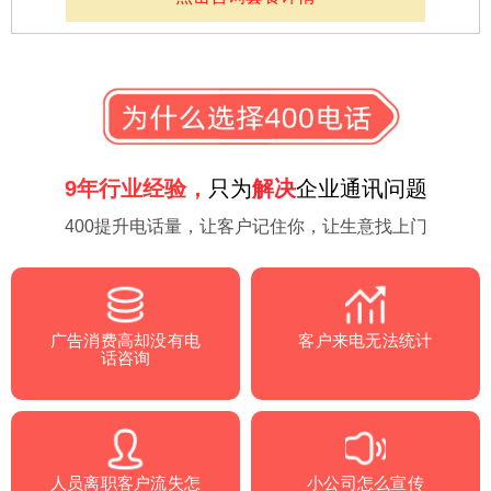
获取更多号码
发
明
专
利
、
软
9年行业经验，
只为
解决
企业通讯问题
10000元
合约年限 3年
件
400提升电话量，
让客户记住你，让生意找上门
中型企业最好的选择，好号码，体现品牌形象
著
合约时间：
三年合约，277元/月
作
号码类型：
ABAB/AABB、尾号3连豹子号
权
费用特点：
价格较高
广告消费高却没有电
客户来电无法统计
话咨询
等
套餐包含：
400号码、免费通话时长、赠送
附加功能
多
余
推荐号码
项
人员离职客户流失怎
小公司怎么宣传
400**85656 400**22266