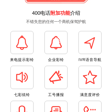
，
推荐号码
树
400电话
附加功能
介绍
400**17788 400**25988
立
400**03666 400**57666
不错失您的任何一个商机保驾护航
了
400**19666 400**89666
良
400**01888 400**34999
好
获取更多号码
的
产
来电提示彩铃
企业彩铃
IVR语音导航
品
顶级靓号
口
价格面议
碑
大企业首选，彰显企业品牌形象
。
合约时间：
三年合约，一号一价
七彩炫铃
工号播报
满意度评价
多
号码类型：
尾号顺序号，尾号4连号
费用特点：
VIP专享
年
套餐包含：
400号码、免费通话时长、赠送