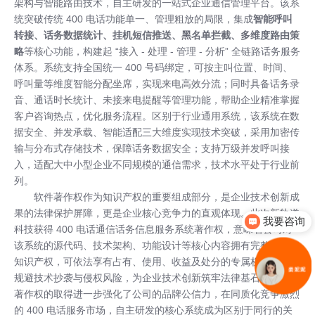
架构与智能路由技术，自主研发的一站式企业通信管理平台。该系
统突破传统 400 电话功能单一、管理粗放的局限，集成
智能呼叫
转接、话务数据统计、挂机短信推送、黑名单拦截、多维度路由策
略
等核心功能，构建起 “接入 - 处理 - 管理 - 分析” 全链路话务服务
体系。系统支持全国统一 400 号码绑定，可按主叫位置、时间、
呼叫量等维度智能分配坐席，实现来电高效分流；同时具备话务录
音、通话时长统计、未接来电提醒等管理功能，帮助企业精准掌握
客户咨询热点，优化服务流程。区别于行业通用系统，该系统在数
据安全、并发承载、智能适配三大维度实现技术突破，采用加密传
输与分布式存储技术，保障话务数据安全；支持万级并发呼叫接
入，适配大中小型企业不同规模的通信需求，技术水平处于行业前
列。
软件著作权作为知识产权的重要组成部分，是企业技术创新成
果的法律保护屏障，更是企业核心竞争力的直观体现。此次新轨道
我要咨询
科技获得 400 电话通信话务信息服务系统著作权，意味着公司对
该系统的源代码、技术架构、功能设计等核心内容拥有完整的自主
知识产权，可依法享有占有、使用、收益及处分的专属权利，有效
规避技术抄袭与侵权风险，为企业技术创新筑牢法律基石。同时，
著作权的取得进一步强化了公司的品牌公信力，在同质化竞争激烈
的 400 电话服务市场，自主研发的核心系统成为区别于同行的关