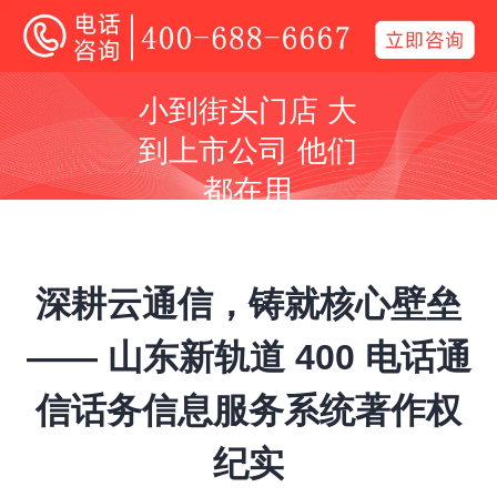
400电话
小到街头门店 大
全国400电话受理中心
到上市公司 他们
400号码呼叫中心平台技术服务商
都在用
同等价格，号码更好
同等号码，服务更优
深耕云通信，铸就核心壁垒
—— 山东新轨道 400 电话通
信话务信息服务系统著作权
全国400服务热线：
400-688-6667
纪实