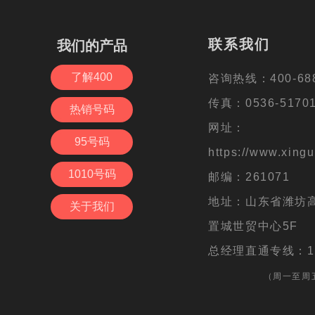
电信业务营业许可证： B2-20191965
联系我们
联系我们
我们的产品
我们的产品
备案号：
鲁ICP备16006621号-5
了解400
了解400
咨询热线：400-688-6667
咨询热线：400-688
传真：0536-5170133
传真：0536-5170
热销号码
热销号码
网址：https://www.xgd400
网址：
95号码
95号码
邮编：261071
https://www.xingu
1010号码
1010号码
地址：潍坊高新区健康东街6
邮编：261071
号
地址：山东省潍坊
关于我们
关于我们
总经理直通专线：1561566
置城世贸中心5F
总经理直通专线：156
（周一至周五10:00-11:00）
（周一至周五1