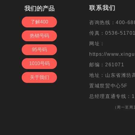
联系我们
联系我们
我们的产品
我们的产品
备案号：
鲁ICP备16006621号-5
了解400
了解400
咨询热线：400-688-6667
咨询热线：400-688
传真：0536-5170133
传真：0536-5170
热销号码
热销号码
网址：https://www.xgd400
网址：
95号码
95号码
邮编：261071
https://www.xingu
1010号码
1010号码
地址：潍坊高新区健康东街6
邮编：261071
号
地址：山东省潍坊
关于我们
关于我们
总经理直通专线：1561566
置城世贸中心5F
总经理直通专线：156
（周一至周五10:00-11:00）
（周一至周五1