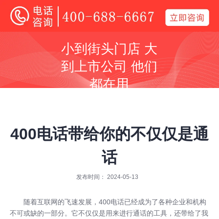
400电话
小到街头门店 大
全国400电话受理中心
到上市公司 他们
400号码呼叫中心平台技术服务商
都在用
同等价格，号码更好
同等号码，服务更优
400电话带给你的不仅仅是通
话
发布时间： 2024-05-13
全国400服务热线：
400-688-6667
随着互联网的飞速发展，
400电话
已经成为了各种企业和机构
不可或缺的一部分。它不仅仅是用来进行通话的工具，还带给了我