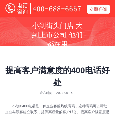
400电话
小到街头门店 大
全国400电话受理中心
到上市公司 他们
400号码呼叫中心平台技术服务商
都在用
同等价格，号码更好
同等号码，服务更优
提高客户满意度的400电话好
处
发布时间： 2024-05-14
全国400服务热线：
400-688-6667
小轨®400电话
是一种企业客服热线号码，这种号码可以帮助
企业与顾客建立联系，提供高质量的客户服务。提高客户满意度是